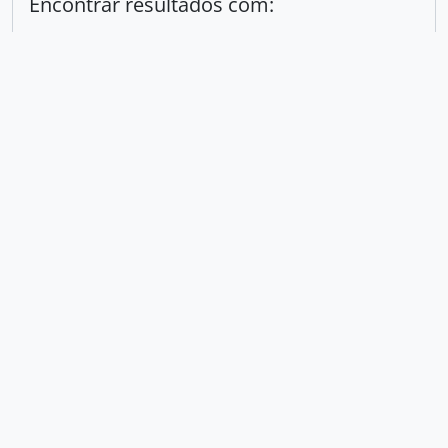
Encontrar resultados com:
em
Excluir critério
Adicionar novo critério
Limitar resultados para:
Entidade custodiadora