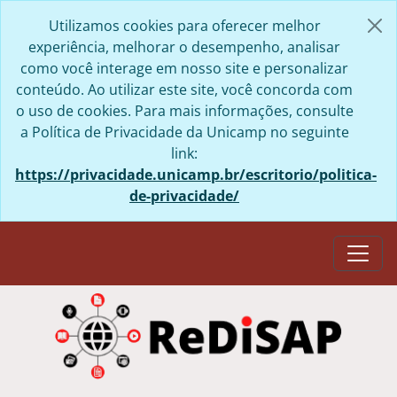
Skip to main content
Utilizamos cookies para oferecer melhor
experiência, melhorar o desempenho, analisar
como você interage em nosso site e personalizar
conteúdo. Ao utilizar este site, você concorda com
o uso de cookies. Para mais informações, consulte
a Política de Privacidade da Unicamp no seguinte
link:
https://privacidade.unicamp.br/escritorio/politica-
de-privacidade/
Togg