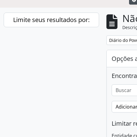
Nã
Limite seus resultados por:
Descriç
Remover filtro
Diário do Pov
Opções 
Encontra
Adicionar
Limitar r
Entidade c