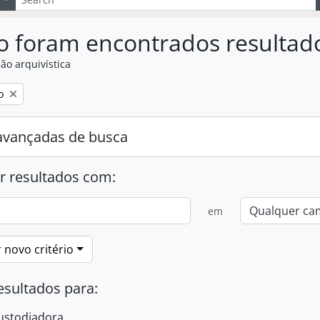
o foram encontrados resultad
ão arquivística
:
o
avançadas de busca
r resultados com:
em
 novo critério
esultados para:
ustodiadora