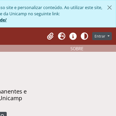
site e personalizar conteúdo. Ao utilizar este site,
e da Unicamp no seguinte link:
ade/
Entrar
Clipboard
Idioma
Atalhos
Aparência
SOBRE
manentes e
 Unicamp
Busque na página de navegação