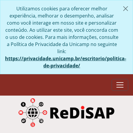
Skip to main content
Utilizamos cookies para oferecer melhor
experiência, melhorar o desempenho, analisar
como você interage em nosso site e personalizar
conteúdo. Ao utilizar este site, você concorda com
o uso de cookies. Para mais informações, consulte
a Política de Privacidade da Unicamp no seguinte
link:
https://privacidade.unicamp.br/escritorio/politica-
de-privacidade/
Togg