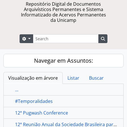
Repositório Digital de Documentos
Arquivísticos Permanentes e Sistema
Informatizado de Acervos Permanentes
da Unicamp
Buscar
Opções de busca
Busque na 
Navegar em Assuntos:
Visualização em árvore
Listar
Buscar
...
#Temporalidades
12ª Pugwash Conference
12ª Reunião Anual da Sociedade Brasileira para o Progresso da Ciência (SBPC).