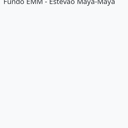
[Fundo] EMM - Estevão Maya-Maya
Área de identificação
Código de
BR SPAEL EMM
referência
Título
Estevão Maya-Maya
Data(s)
[1960-2021] (Produção)