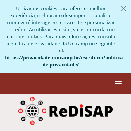
como você interage em nosso site e personalizar
conteúdo. Ao utilizar este site, você concorda com
o uso de cookies. Para mais informações, consulte
a Política de Privacidade da Unicamp no seguinte
link:
https://privacidade.unicamp.br/escritorio/politica-
de-privacidade/
Togg
Repositório Digital de Documentos
Arquivísticos Permanentes e Sistema
Informatizado de Acervos Permanentes
da Unicamp