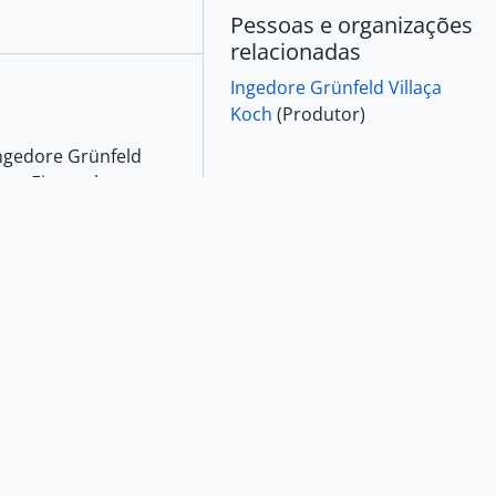
Explorar
Relatórios
Navegar como lista
Exportar
Dublin Core 1.1 XML
EAD 2002 XML
Pessoas e organizações
relacionadas
Ingedore Grünfeld Villaça
Koch
(Produtor)
Ingedore Grünfeld
 em Eisenach, na
uerra Mundial, seus
il e, juntamente com
…