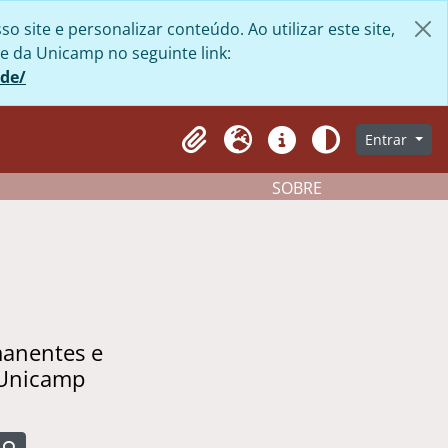
site e personalizar conteúdo. Ao utilizar este site,
e da Unicamp no seguinte link:
ade/
Entrar
Clipboard
Idioma
Atalhos
Aparência
SOBRE
manentes e
 Unicamp
Busque na página de navegação