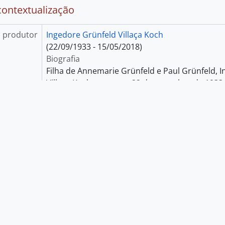
referência
BR SPCEDAE IVK
Título
Ingedore Grünfeld Villaça Koch
Data(s)
1944 - 2013 (Produção)
 descrição
Fundo
e suporte
Nove metros lineares.
contextualização
 produtor
Ingedore Grünfeld Villaça Koch
(22/09/1933 - 15/05/2018)
Biografia
Filha de Annemarie Grünfeld e Paul Grünfeld, 
Villaça Koch nasce em 22 de setembro de 1933
Alemanha. Em 1939, pouco antes da Segunda G
pais se veem forçados a emigrarem para o Bras
Ler mais