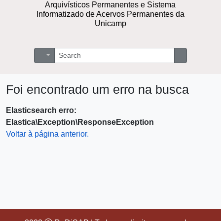
Arquivísticos Permanentes e Sistema
Informatizado de Acervos Permanentes da
Unicamp
Buscar
Opções de busca
Busque na 
Foi encontrado um erro na busca
Elasticsearch erro:
Elastica\Exception\ResponseException
Voltar à página anterior.