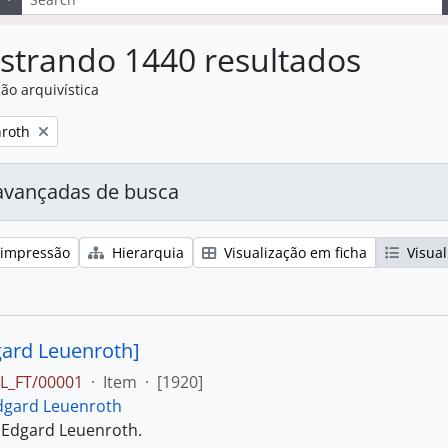
strando 1440 resultados
ão arquivística
:
roth
avançadas de busca
 impressão
Hierarquia
Visualização em ficha
Visual
gard Leuenroth]
L_FT/00001
·
Item
·
[1920]
dgard Leuenroth
 Edgard Leuenroth.