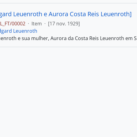
dgard Leuenroth e Aurora Costa Reis Leuenroth]
L_FT/00002
·
Item
·
[17 nov. 1929]
dgard Leuenroth
enroth e sua mulher, Aurora da Costa Reis Leuenroth em S
dgard Leuenroth e outros]
L_FT/00003
·
Item
·
[192-]
dgard Leuenroth
enroth na praia junto a quatro mulheres e crianças, ao la
dgard Leuenroth com mulheres e crianças.]
L_FT/00004
·
Item
·
[192-?]
dgard Leuenroth
 mulheres e crianças em uma praia.