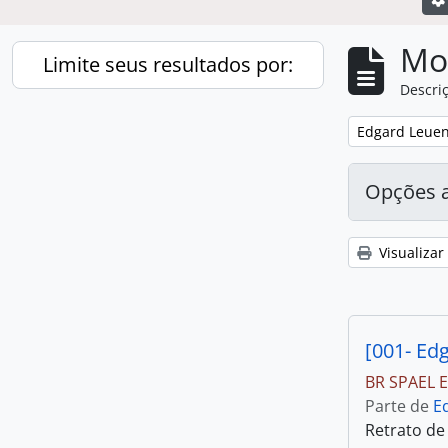
Mo
Limite seus resultados por:
Descriç
Parte de
Remover filtro
Edgard Leuen
Todos
Opções 
Edgard Leuenroth
1439
, 1439 resultados
Visualizar
Local
Todos
[001- Ed
Brasil
695
BR SPAEL E
, 695 resultados
Parte de
E
São Paulo (Estado)
358
, 358 resultados
Retrato de