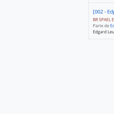
Rio de Janeiro (Estado)
265
, 265 resultados
[002 - E
Rio de Janeiro (RJ)
246
, 246 resultados
BR SPAEL E
São Paulo (SP)
235
Parte de
E
, 235 resultados
Edgard Leu
Itália
160
, 160 resultados
[s.l.]
97
[003 - E
, 97 resultados
França
93
BR SPAEL E
, 93 resultados
Parte de
E
Estados Unidos
80
Edgard Leu
, 80 resultados
Roma (Itália)
64
, 64 resultados
[004 - E
Nível de descrição
BR SPAEL E
Parte de
E
Edgard com
Todos