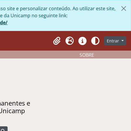
site e personalizar conteúdo. Ao utilizar este site,
e da Unicamp no seguinte link:
ade/
Entrar
Clipboard
Idioma
Atalhos
Aparência
SOBRE
manentes e
 Unicamp
Busque na página de navegação