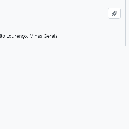
Adici
ão Lourenço, Minas Gerais.
Adici
do de um automóvel.
Adici