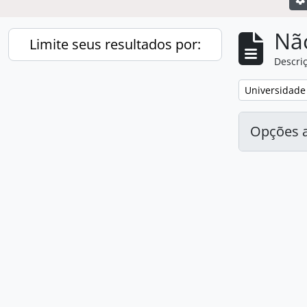
Nã
Limite seus resultados por:
Descriç
Remover filtro
Universidade 
Opções 