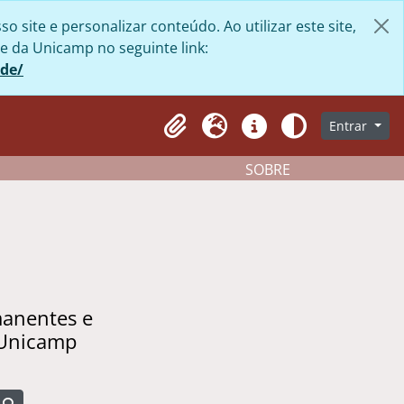
site e personalizar conteúdo. Ao utilizar este site,
e da Unicamp no seguinte link:
ade/
Entrar
Clipboard
Idioma
Atalhos
Aparência
SOBRE
manentes e
 Unicamp
Busque na página de navegação