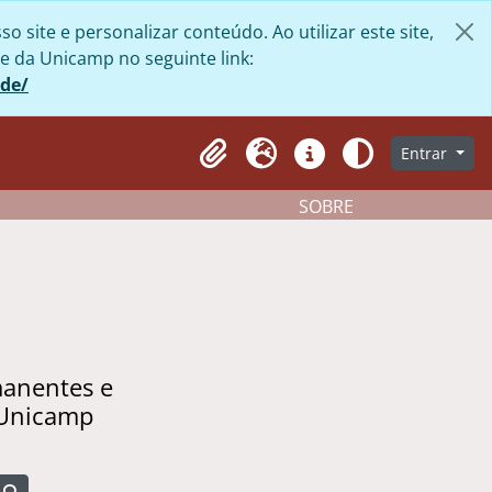
site e personalizar conteúdo. Ao utilizar este site,
e da Unicamp no seguinte link:
ade/
Entrar
Clipboard
Idioma
Atalhos
Aparência
SOBRE
manentes e
 Unicamp
Busque na página de navegação