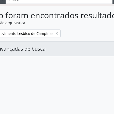
o foram encontrados resultad
ão arquivística
:
Movimento Lésbico de Campinas
avançadas de busca