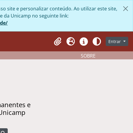
site e personalizar conteúdo. Ao utilizar este site,
e da Unicamp no seguinte link:
ade/
Entrar
Clipboard
Idioma
Atalhos
Aparência
SOBRE
manentes e
 Unicamp
Busque na página de navegação