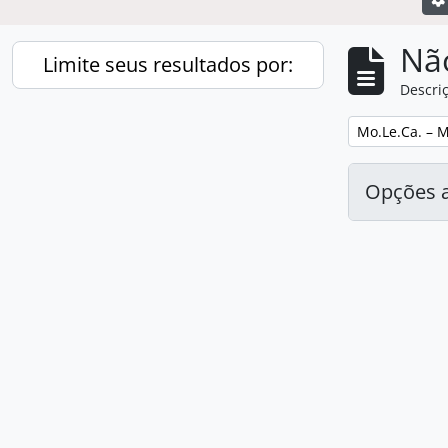
Nã
Limite seus resultados por:
Descriç
Remover filtro
Mo.Le.Ca. – 
Opções 