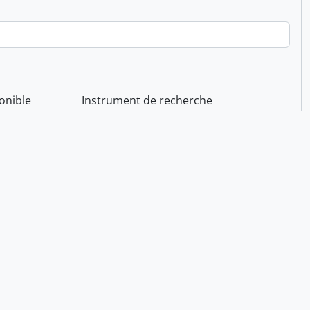
onible
Instrument de recherche
ination générale des documents
Résultats