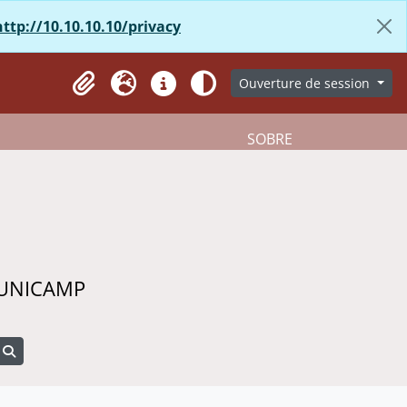
http://10.10.10.10/privacy
Ouverture de session
Presse-papier
Langue
Liens rapides
Aparência
SOBRE
 UNICAMP
Search in browse page