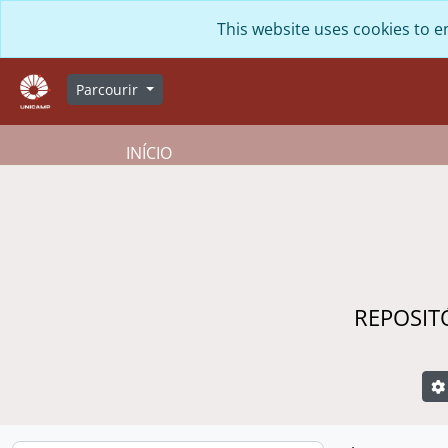
Skip to main content
This website uses cookies to e
Parcourir
INÍCIO
REPOSIT
R