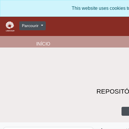
Skip to main content
This website uses cookies to 
Parcourir
INÍCIO
REPOSITÓ
R