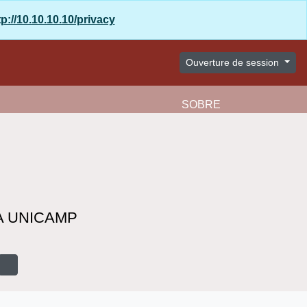
p://10.10.10.10/privacy
Ouverture de session
Presse-papier
Langue
Liens rapides
Aparência
SOBRE
A UNICAMP
Search in browse page