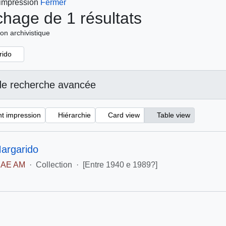
 impression
Fermer
ichage de 1 résultats
ion archivistique
rido
de recherche avancée
t impression
Hiérarchie
Card view
Table view
Margarido
AE AM
·
Collection
·
[Entre 1940 e 1989?]