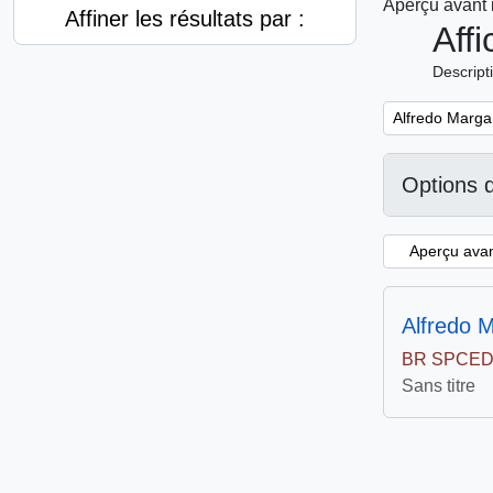
Aperçu avant
Affiner les résultats par :
Aff
Descript
Remove filter:
Alfredo Marga
Options 
Aperçu avan
Alfredo 
BR SPCED
Sans titre