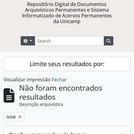
Repositório Digital de Documentos
Arquivísticos Permanentes e Sistema
Informatizado de Acervos Permanentes
da Unicamp
Buscar
Opções de busca
Busque na 
Limite seus resultados por:
Visualizar impressão
Fechar
Não foram encontrados
resultados
Descrição arquivística
Remover filtro:
Istoé