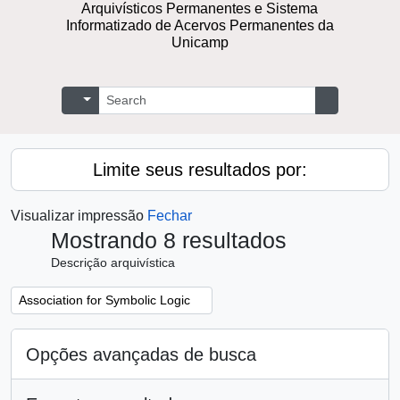
Repositório Digital de Documentos
Arquivísticos Permanentes e Sistema
Informatizado de Acervos Permanentes
da Unicamp
Buscar
Opções de busca
Busque na 
Limite seus resultados por:
Visualizar impressão
Fechar
Mostrando 8 resultados
Descrição arquivística
Remover filtro:
Association for Symbolic Logic
Opções avançadas de busca