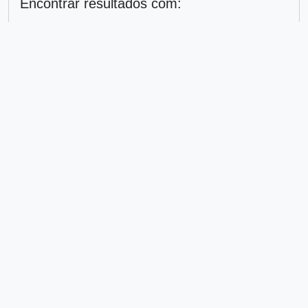
Encontrar resultados com:
em
Excluir critério
Adicionar novo critério
Limitar resultados para:
Entidade custodiadora