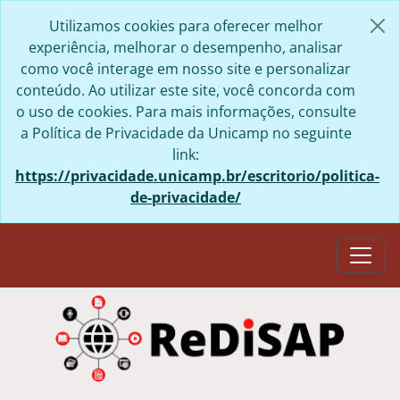
Skip to main content
Utilizamos cookies para oferecer melhor
experiência, melhorar o desempenho, analisar
como você interage em nosso site e personalizar
conteúdo. Ao utilizar este site, você concorda com
o uso de cookies. Para mais informações, consulte
a Política de Privacidade da Unicamp no seguinte
link:
https://privacidade.unicamp.br/escritorio/politica-
de-privacidade/
Togg