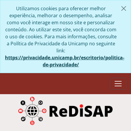
Skip to main content
Utilizamos cookies para oferecer melhor
experiência, melhorar o desempenho, analisar
como você interage em nosso site e personalizar
conteúdo. Ao utilizar este site, você concorda com
o uso de cookies. Para mais informações, consulte
a Política de Privacidade da Unicamp no seguinte
link:
https://privacidade.unicamp.br/escritorio/politica-
de-privacidade/
Togg