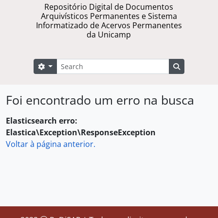
Repositório Digital de Documentos
Arquivísticos Permanentes e Sistema
Informatizado de Acervos Permanentes
da Unicamp
Buscar
Opções de busca
Busque na 
Foi encontrado um erro na busca
Elasticsearch erro:
Elastica\Exception\ResponseException
Voltar à página anterior.