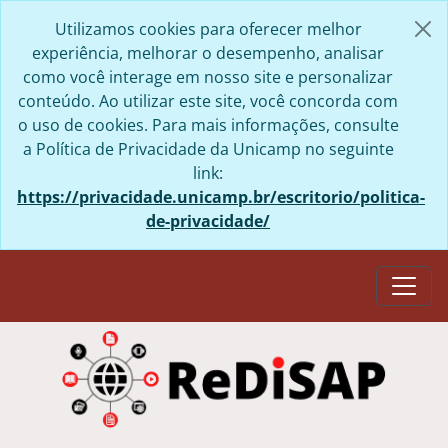
Skip to main content
Utilizamos cookies para oferecer melhor
experiência, melhorar o desempenho, analisar
como você interage em nosso site e personalizar
conteúdo. Ao utilizar este site, você concorda com
o uso de cookies. Para mais informações, consulte
a Política de Privacidade da Unicamp no seguinte
link:
https://privacidade.unicamp.br/escritorio/politica-
de-privacidade/
Togg