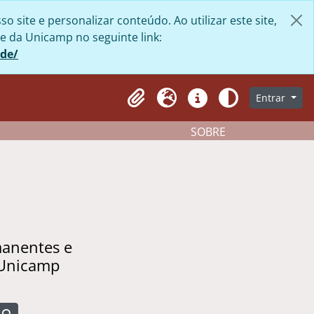
site e personalizar conteúdo. Ao utilizar este site,
e da Unicamp no seguinte link:
ade/
Entrar
Clipboard
Idioma
Atalhos
Aparência
SOBRE
manentes e
 Unicamp
Busque na página de navegação