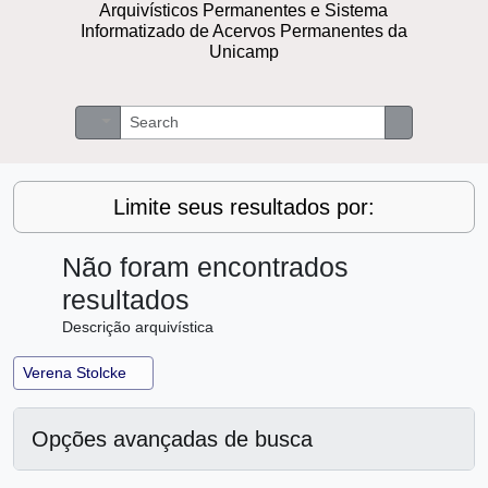
Arquivísticos Permanentes e Sistema
Informatizado de Acervos Permanentes da
Unicamp
Buscar
Opções de busca
Busque na 
Limite seus resultados por:
Não foram encontrados
resultados
Descrição arquivística
Remover filtro:
Verena Stolcke
Opções avançadas de busca