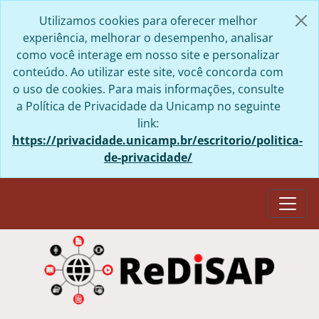
Skip to main content
Utilizamos cookies para oferecer melhor
experiência, melhorar o desempenho, analisar
como você interage em nosso site e personalizar
conteúdo. Ao utilizar este site, você concorda com
o uso de cookies. Para mais informações, consulte
a Política de Privacidade da Unicamp no seguinte
link:
https://privacidade.unicamp.br/escritorio/politica-
de-privacidade/
Togg