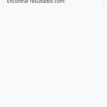
Encontrar resultados com:
em
Excluir critério
Adicionar novo critério
Limitar resultados para:
Entidade custodiadora