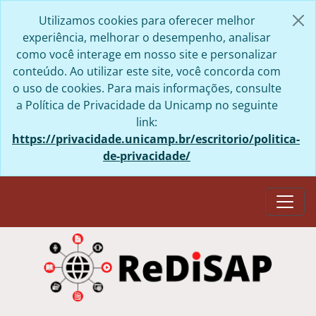
Skip to main content
Utilizamos cookies para oferecer melhor
experiência, melhorar o desempenho, analisar
como você interage em nosso site e personalizar
conteúdo. Ao utilizar este site, você concorda com
o uso de cookies. Para mais informações, consulte
a Política de Privacidade da Unicamp no seguinte
link:
https://privacidade.unicamp.br/escritorio/politica-
de-privacidade/
Togg