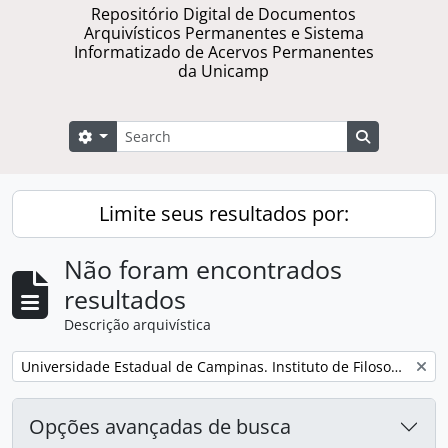
Repositório Digital de Documentos
Arquivísticos Permanentes e Sistema
Informatizado de Acervos Permanentes
da Unicamp
Buscar
Opções de busca
Busque na 
Limite seus resultados por:
Não foram encontrados
resultados
Descrição arquivística
Remover filtro:
Universidade Estadual de Campinas. Instituto de Filosofia e Ciências Humanas
Opções avançadas de busca