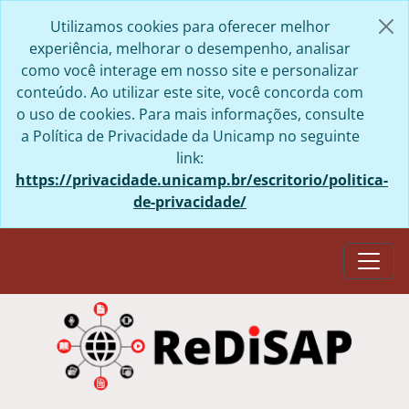
Skip to main content
Utilizamos cookies para oferecer melhor
experiência, melhorar o desempenho, analisar
como você interage em nosso site e personalizar
conteúdo. Ao utilizar este site, você concorda com
o uso de cookies. Para mais informações, consulte
a Política de Privacidade da Unicamp no seguinte
link:
https://privacidade.unicamp.br/escritorio/politica-
de-privacidade/
Togg