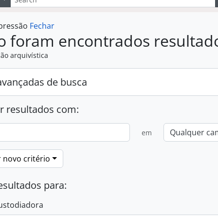
mpressão
Fechar
o foram encontrados resultad
ão arquivística
avançadas de busca
r resultados com:
em
 novo critério
esultados para:
ustodiadora