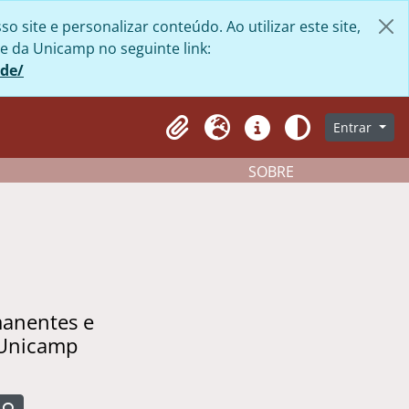
site e personalizar conteúdo. Ao utilizar este site,
e da Unicamp no seguinte link:
ade/
Entrar
Clipboard
Idioma
Atalhos
Aparência
SOBRE
manentes e
 Unicamp
Busque na página de navegação