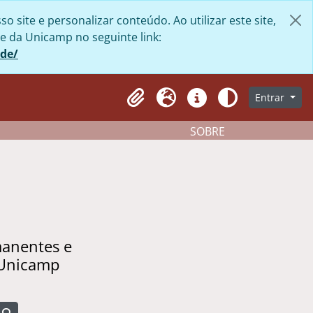
site e personalizar conteúdo. Ao utilizar este site,
e da Unicamp no seguinte link:
ade/
Entrar
Clipboard
Idioma
Atalhos
Aparência
SOBRE
manentes e
 Unicamp
Busque na página de navegação