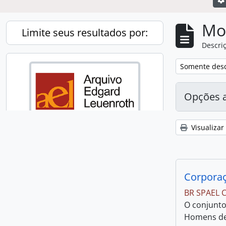
Mo
Limite seus resultados por:
Descriç
Remover filtro
Somente desc
Opções 
Visualizar
Search our collection
Corporaç
Browse our collection
BR SPAEL
O conjunto
Homens de 
Instituição arquivística