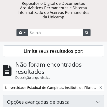
Repositório Digital de Documentos
Arquivísticos Permanentes e Sistema
Informatizado de Acervos Permanentes
da Unicamp
Buscar
Opções de busca
Busque na 
Limite seus resultados por:
Não foram encontrados
resultados
Descrição arquivística
Remover filtro:
Universidade Estadual de Campinas. Instituto de Filosofia e Ciências Humanas
Opções avançadas de busca