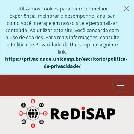
Skip to main content
Utilizamos cookies para oferecer melhor
experiência, melhorar o desempenho, analisar
como você interage em nosso site e personalizar
conteúdo. Ao utilizar este site, você concorda com
o uso de cookies. Para mais informações, consulte
a Política de Privacidade da Unicamp no seguinte
link:
https://privacidade.unicamp.br/escritorio/politica-
de-privacidade/
Togg