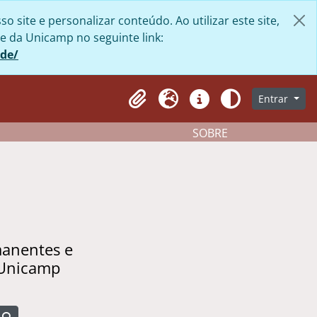
site e personalizar conteúdo. Ao utilizar este site,
e da Unicamp no seguinte link:
ade/
Entrar
Clipboard
Idioma
Atalhos
Aparência
SOBRE
manentes e
 Unicamp
Busque na página de navegação