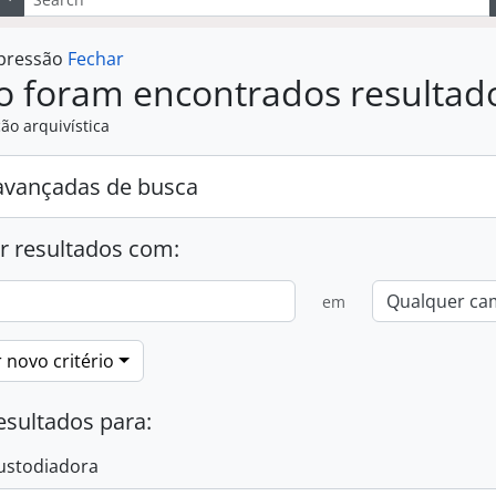
mpressão
Fechar
o foram encontrados resultad
ão arquivística
avançadas de busca
r resultados com:
em
 novo critério
esultados para:
ustodiadora