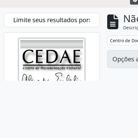
Nã
Limite seus resultados por:
Descriç
Remover filtro
Centro de Do
Opções 
Search our collection