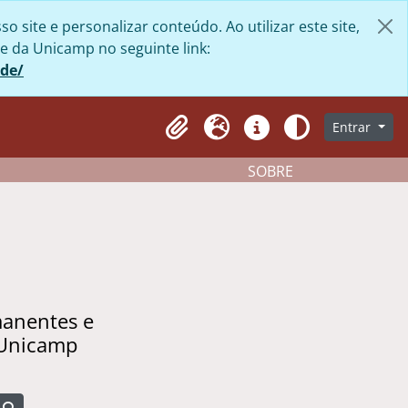
site e personalizar conteúdo. Ao utilizar este site,
e da Unicamp no seguinte link:
ade/
Entrar
Clipboard
Idioma
Atalhos
Aparência
SOBRE
manentes e
 Unicamp
Busque na página de navegação