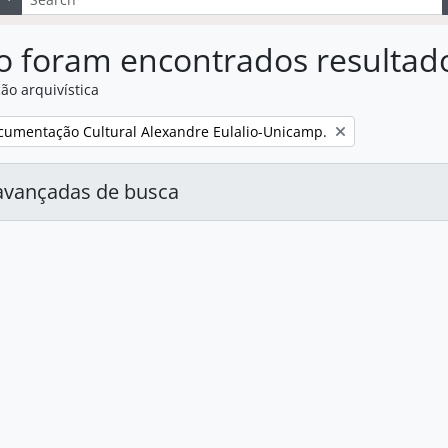
o foram encontrados resultad
ão arquivística
:
cumentação Cultural Alexandre Eulalio-Unicamp.
avançadas de busca