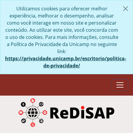
Skip to main content
Utilizamos cookies para oferecer melhor
experiência, melhorar o desempenho, analisar
como você interage em nosso site e personalizar
conteúdo. Ao utilizar este site, você concorda com
o uso de cookies. Para mais informações, consulte
a Política de Privacidade da Unicamp no seguinte
link:
https://privacidade.unicamp.br/escritorio/politica-
de-privacidade/
Togg