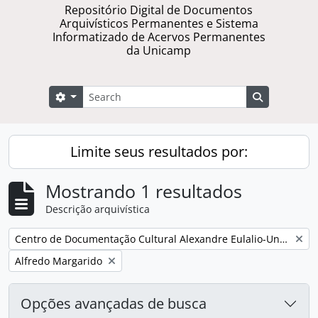
Repositório Digital de Documentos
Arquivísticos Permanentes e Sistema
Informatizado de Acervos Permanentes
da Unicamp
Buscar
Opções de busca
Busque na 
Limite seus resultados por:
Mostrando 1 resultados
Descrição arquivística
Remover filtro:
Centro de Documentação Cultural Alexandre Eulalio-Unicamp.
Remover filtro:
Alfredo Margarido
Opções avançadas de busca