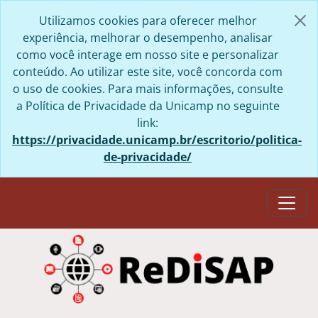
Skip to main content
Utilizamos cookies para oferecer melhor
experiência, melhorar o desempenho, analisar
como você interage em nosso site e personalizar
conteúdo. Ao utilizar este site, você concorda com
o uso de cookies. Para mais informações, consulte
a Política de Privacidade da Unicamp no seguinte
link:
https://privacidade.unicamp.br/escritorio/politica-
de-privacidade/
Togg