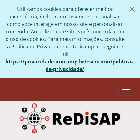
Skip to main content
Utilizamos cookies para oferecer melhor
experiência, melhorar o desempenho, analisar
como você interage em nosso site e personalizar
conteúdo. Ao utilizar este site, você concorda com
o uso de cookies. Para mais informações, consulte
a Política de Privacidade da Unicamp no seguinte
link:
https://privacidade.unicamp.br/escritorio/politica-
de-privacidade/
Togg