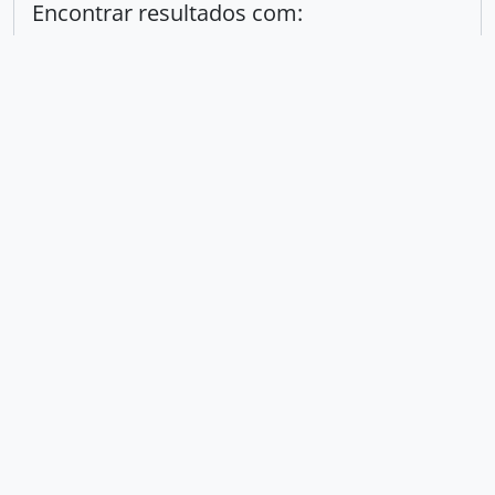
Encontrar resultados com:
em
Excluir critério
Adicionar novo critério
Limitar resultados para:
Entidade custodiadora