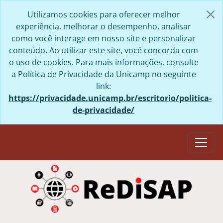
Skip to main content
Utilizamos cookies para oferecer melhor
experiência, melhorar o desempenho, analisar
como você interage em nosso site e personalizar
conteúdo. Ao utilizar este site, você concorda com
o uso de cookies. Para mais informações, consulte
a Política de Privacidade da Unicamp no seguinte
link:
https://privacidade.unicamp.br/escritorio/politica-
de-privacidade/
Togg