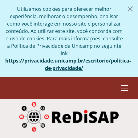
Skip to main content
Utilizamos cookies para oferecer melhor
experiência, melhorar o desempenho, analisar
como você interage em nosso site e personalizar
conteúdo. Ao utilizar este site, você concorda com
o uso de cookies. Para mais informações, consulte
a Política de Privacidade da Unicamp no seguinte
link:
https://privacidade.unicamp.br/escritorio/politica-
de-privacidade/
Togg