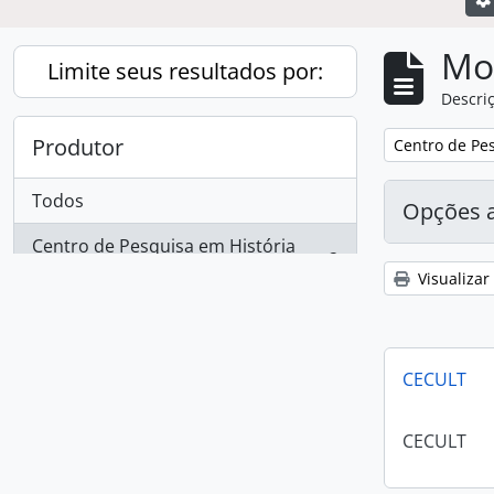
Mo
Limite seus resultados por:
Descriç
Produtor
Remover filtro
Centro de Pes
Todos
Opções 
Centro de Pesquisa em História
2
, 2 resultados
Social da Cultura
Visualizar
Local
CECULT
Todos
CECULT
Campinas (SP)
1
, 1 resultados
São Paulo (Estado)
1