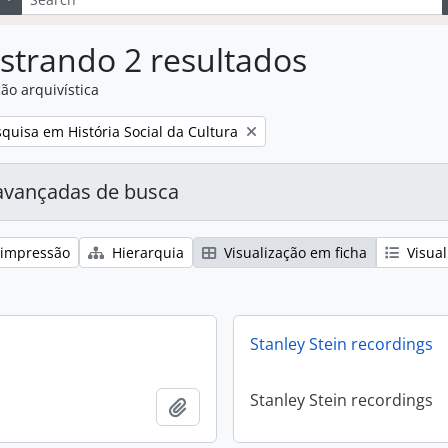
strando 2 resultados
ão arquivística
:
quisa em História Social da Cultura
avançadas de busca
 impressão
Hierarquia
Visualização em ficha
Visual
Stanley Stein recordings
Stanley Stein recordings
Adicionar a área de transferência