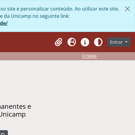
site e personalizar conteúdo. Ao utilizar este site,
e da Unicamp no seguinte link:
ade/
Entrar
Clipboard
Idioma
Atalhos
Aparência
SOBRE
manentes e
 Unicamp
Busque na página de navegação