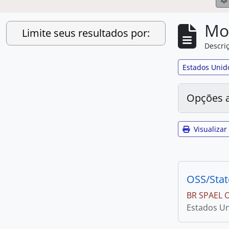
Mo
Limite seus resultados por:
Descriç
Remover filtro
Estados Unido
Opções 
Visualizar
OSS/Stat
BR SPAEL 
Estados Uni