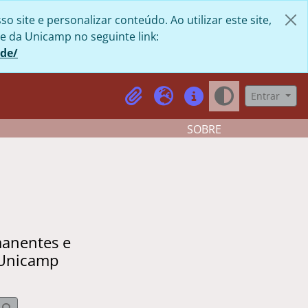
site e personalizar conteúdo. Ao utilizar este site,
e da Unicamp no seguinte link:
ade/
Entrar
Clipboard
Idioma
Atalhos
Aparência
SOBRE
manentes e
 Unicamp
Busque na página de navegação