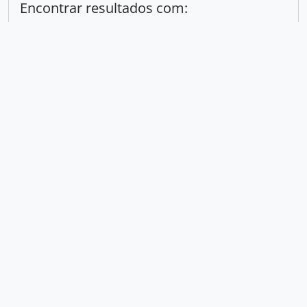
Encontrar resultados com:
em
Excluir critério
Adicionar novo critério
Limitar resultados para:
Entidade custodiadora