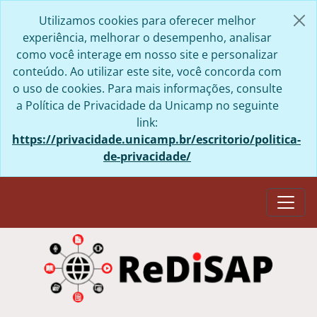
Skip to main content
Utilizamos cookies para oferecer melhor
experiência, melhorar o desempenho, analisar
como você interage em nosso site e personalizar
conteúdo. Ao utilizar este site, você concorda com
o uso de cookies. Para mais informações, consulte
a Política de Privacidade da Unicamp no seguinte
link:
https://privacidade.unicamp.br/escritorio/politica-
de-privacidade/
Togg