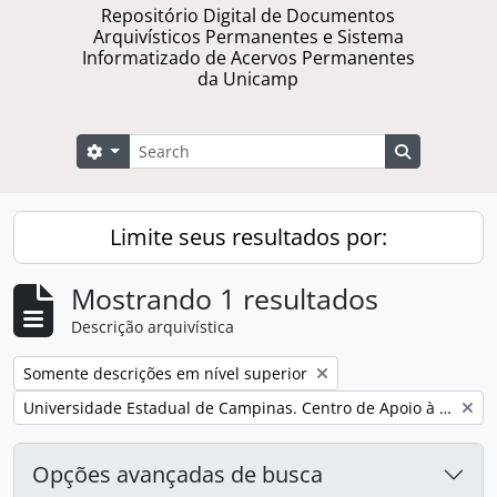
Repositório Digital de Documentos
Arquivísticos Permanentes e Sistema
Informatizado de Acervos Permanentes
da Unicamp
Buscar
Opções de busca
Busque na 
Limite seus resultados por:
Mostrando 1 resultados
Descrição arquivística
Remover filtro:
Somente descrições em nível superior
Remover filtro:
Universidade Estadual de Campinas. Centro de Apoio à Tecnologia de Ensino em Engenharia
Opções avançadas de busca