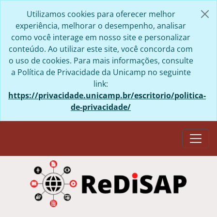
Skip to main content
Utilizamos cookies para oferecer melhor
experiência, melhorar o desempenho, analisar
como você interage em nosso site e personalizar
conteúdo. Ao utilizar este site, você concorda com
o uso de cookies. Para mais informações, consulte
a Política de Privacidade da Unicamp no seguinte
link:
https://privacidade.unicamp.br/escritorio/politica-
de-privacidade/
Togg