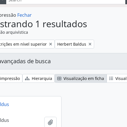
mpressão
Fechar
strando 1 resultados
ão arquivística
:
Remover filtro:
rições em nível superior
Herbert Baldus
avançadas de busca
 impressão
Hierarquia
Visualização em ficha
Visual
ldus
ldus
Adicionar a área de transferência