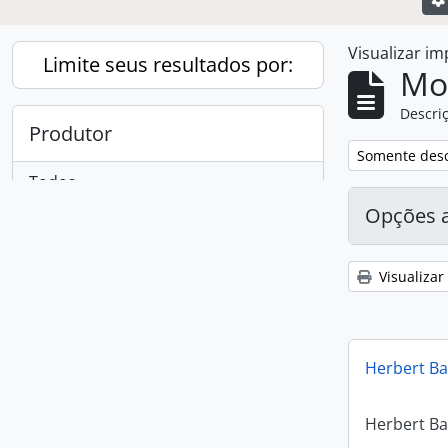
Visualizar i
Limite seus resultados por:
Mo
Descriç
Produtor
Remover filtro
Somente desc
Todos
Opções 
Herbert Baldus
1
, 1 resultados
Visualizar
Herbert Ba
Herbert Ba