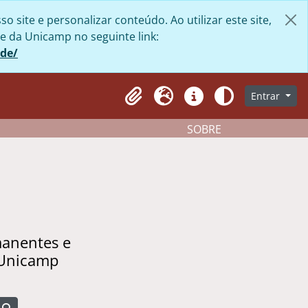
site e personalizar conteúdo. Ao utilizar este site,
e da Unicamp no seguinte link:
ade/
Entrar
Clipboard
Idioma
Atalhos
Aparência
SOBRE
manentes e
 Unicamp
Busque na página de navegação