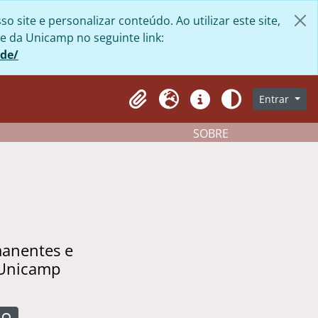
site e personalizar conteúdo. Ao utilizar este site,
e da Unicamp no seguinte link:
ade/
Entrar
Clipboard
Idioma
Atalhos
Aparência
SOBRE
manentes e
 Unicamp
Busque na página de navegação