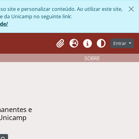
site e personalizar conteúdo. Ao utilizar este site,
e da Unicamp no seguinte link:
ade/
Entrar
Clipboard
Idioma
Atalhos
Aparência
SOBRE
manentes e
 Unicamp
Busque na página de navegação