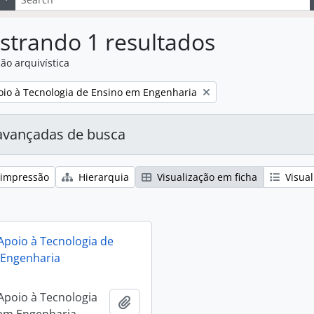
strando 1 resultados
ão arquivística
:
oio à Tecnologia de Ensino em Engenharia
avançadas de busca
 impressão
Hierarquia
Visualização em ficha
Visual
Apoio à Tecnologia de
 Engenharia
Apoio à Tecnologia
Adicionar a área de transferência