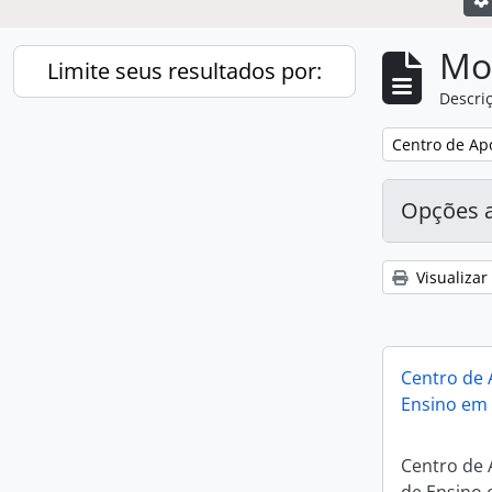
Mo
Limite seus resultados por:
Descriç
Local
Remover filtro
Centro de Ap
Todos
Opções 
Campinas (SP)
1
, 1 resultados
Visualizar
São Paulo (Estado)
1
, 1 resultados
Brasil
1
, 1 resultados
Centro de 
Ensino em
Centro de 