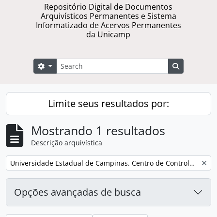
Repositório Digital de Documentos
Arquivísticos Permanentes e Sistema
Informatizado de Acervos Permanentes
da Unicamp
Buscar
Opções de busca
Busque na 
Limite seus resultados por:
Mostrando 1 resultados
Descrição arquivística
Remover filtro:
Universidade Estadual de Campinas. Centro de Controle de Câncer Ginecológico e Mamário
Opções avançadas de busca