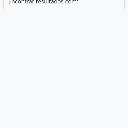
Encontrar resultados com:
em
Excluir critério
Adicionar novo critério
Limitar resultados para:
Entidade custodiadora