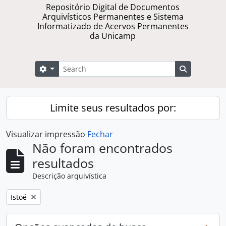
Repositório Digital de Documentos
Arquivísticos Permanentes e Sistema
Informatizado de Acervos Permanentes
da Unicamp
Buscar
Opções de busca
Busque na 
Limite seus resultados por:
Visualizar impressão
Fechar
Não foram encontrados
resultados
Descrição arquivística
Remover filtro:
Istoé