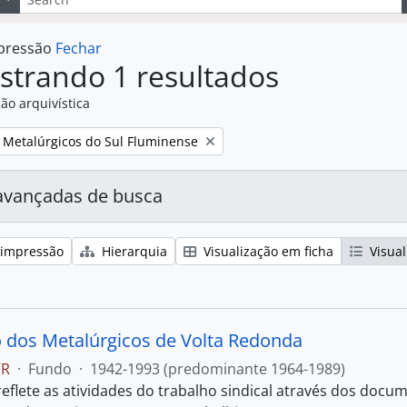
mpressão
Fechar
strando 1 resultados
ão arquivística
:
s Metalúrgicos do Sul Fluminense
avançadas de busca
 impressão
Hierarquia
Visualização em ficha
Visual
o dos Metalúrgicos de Volta Redonda
VR
·
Fundo
·
1942-1993 (predominante 1964-1989)
reflete as atividades do trabalho sindical através dos docu