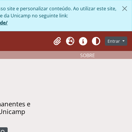
site e personalizar conteúdo. Ao utilizar este site,
e da Unicamp no seguinte link:
ade/
Entrar
Clipboard
Idioma
Atalhos
Aparência
SOBRE
manentes e
 Unicamp
Busque na página de navegação