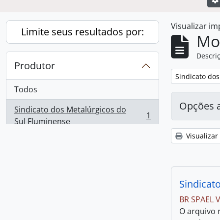
Visualizar i
Limite seus resultados por:
Mo
Descriç
Produtor
Remover filtro
Sindicato do
Todos
Opções 
Sindicato dos Metalúrgicos do
1
, 1 resultados
Sul Fluminense
Visualizar
Sindicat
BR SPAEL 
O arquivo 