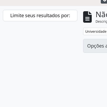
Nã
Limite seus resultados por:
Descriç
Remover filtro
Universidade
Opções 