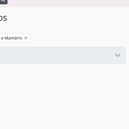
os
o e Mamário