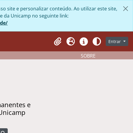
site e personalizar conteúdo. Ao utilizar este site,
e da Unicamp no seguinte link:
ade/
Entrar
Clipboard
Idioma
Atalhos
Aparência
SOBRE
manentes e
 Unicamp
Busque na página de navegação