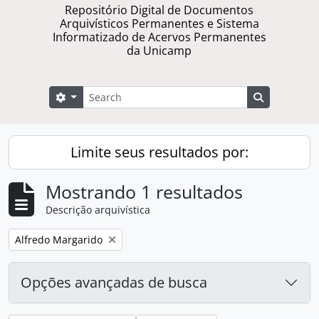
Repositório Digital de Documentos
Arquivísticos Permanentes e Sistema
Informatizado de Acervos Permanentes
da Unicamp
Buscar
Opções de busca
Busque na 
Limite seus resultados por:
Mostrando 1 resultados
Descrição arquivística
Remover filtro:
Alfredo Margarido
Opções avançadas de busca