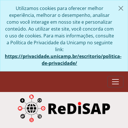
Skip to main content
Utilizamos cookies para oferecer melhor
experiência, melhorar o desempenho, analisar
como você interage em nosso site e personalizar
conteúdo. Ao utilizar este site, você concorda com
o uso de cookies. Para mais informações, consulte
a Política de Privacidade da Unicamp no seguinte
link:
https://privacidade.unicamp.br/escritorio/politica-
de-privacidade/
Togg