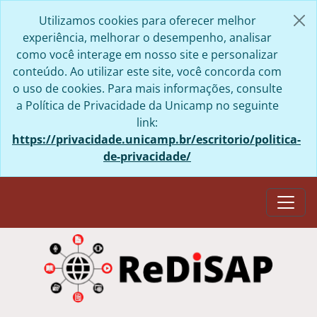
Skip to main content
Utilizamos cookies para oferecer melhor
experiência, melhorar o desempenho, analisar
como você interage em nosso site e personalizar
conteúdo. Ao utilizar este site, você concorda com
o uso de cookies. Para mais informações, consulte
a Política de Privacidade da Unicamp no seguinte
link:
https://privacidade.unicamp.br/escritorio/politica-
de-privacidade/
Togg