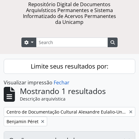
Repositório Digital de Documentos
Arquivísticos Permanentes e Sistema
Informatizado de Acervos Permanentes
da Unicamp
Buscar
Opções de busca
Busque na 
Limite seus resultados por:
Visualizar impressão
Fechar
Mostrando 1 resultados
Descrição arquivística
Remover filtro:
Centro de Documentação Cultural Alexandre Eulalio-Unicamp.
Remover filtro:
Benjamin Péret