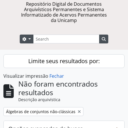
Repositório Digital de Documentos
Arquivísticos Permanentes e Sistema
Informatizado de Acervos Permanentes
da Unicamp
Buscar
Opções de busca
Busque na 
Limite seus resultados por:
Visualizar impressão
Fechar
Não foram encontrados
resultados
Descrição arquivística
Remover filtro:
Álgebras de conjuntos não-clássicas