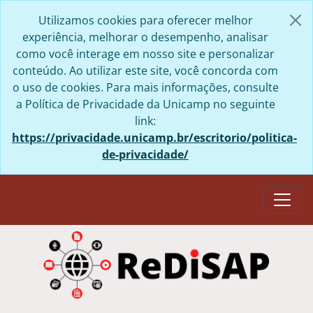
Skip to main content
Utilizamos cookies para oferecer melhor
experiência, melhorar o desempenho, analisar
como você interage em nosso site e personalizar
conteúdo. Ao utilizar este site, você concorda com
o uso de cookies. Para mais informações, consulte
a Política de Privacidade da Unicamp no seguinte
link:
https://privacidade.unicamp.br/escritorio/politica-
de-privacidade/
Togg