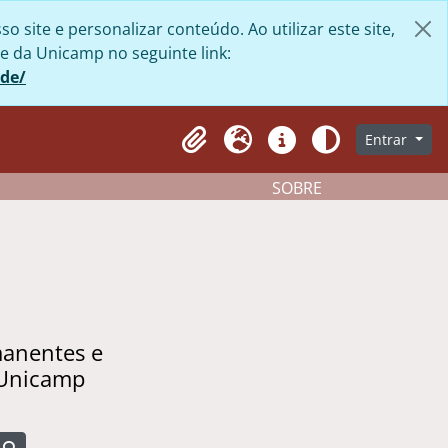
site e personalizar conteúdo. Ao utilizar este site,
e da Unicamp no seguinte link:
ade/
Entrar
Clipboard
Idioma
Atalhos
Aparência
SOBRE
manentes e
 Unicamp
Busque na página de navegação