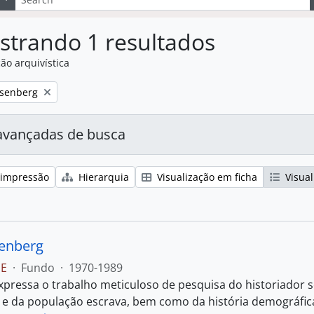
strando 1 resultados
ão arquivística
:
isenberg
avançadas de busca
 impressão
Hierarquia
Visualização em ficha
Visual
senberg
PE
·
Fundo
·
1970-1989
xpressa o trabalho meticuloso de pesquisa do historiador so
 e da população escrava, bem como da história demográfic