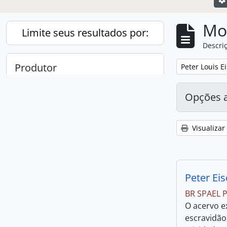
Mo
Limite seus resultados por:
Descriç
Produtor
Remover filtro
Peter Louis E
Todos
Opções 
Peter Louis Eisenberg
1
, 1 resultados
Visualizar
Peter Ei
BR SPAEL 
O acervo e
escravidão