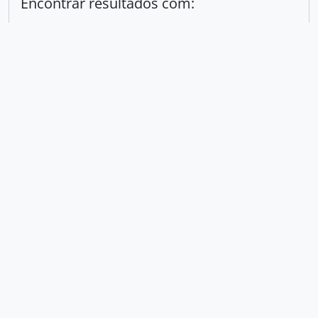
Encontrar resultados com:
em
Excluir critério
Adicionar novo critério
Limitar resultados para:
Entidade custodiadora